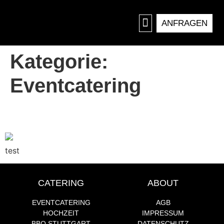
ANFRAGEN
LOCATION MIETEN
Kategorie:
Eventcatering
Firmenevent ABC
test
CATERING
ABOUT
EVENTCATERING
AGB
HOCHZEIT
IMPRESSUM
BBQ STUTTGART
DATENSCHUTZ