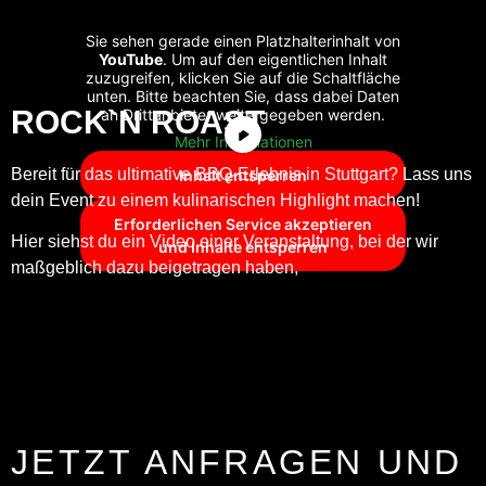
Sie sehen gerade einen Platzhalterinhalt von
YouTube
. Um auf den eigentlichen Inhalt
zuzugreifen, klicken Sie auf die Schaltfläche
unten. Bitte beachten Sie, dass dabei Daten
ROCK`N ROAST
an Drittanbieter weitergegeben werden.
Mehr Informationen
Bereit für das ultimative BBQ-Erlebnis in Stuttgart? Lass uns
Inhalt entsperren
dein Event zu einem kulinarischen Highlight machen!
Erforderlichen Service akzeptieren
Hier siehst du ein Video einer Veranstaltung, bei der wir
und Inhalte entsperren
maßgeblich dazu beigetragen haben,
JETZT ANFRAGEN UND